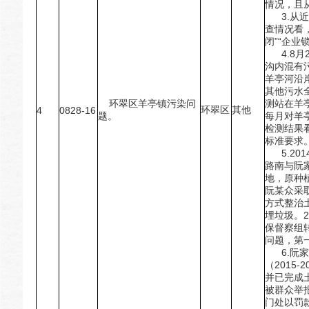
情况，且
3.从近
查情况看
闭”“企业
4.8月
沟内混有
羊亭河沿
其他污水
环翠区羊亭镇污染问
测站在羊
环翠区
其他
4
0828-16
题。
每月对羊
检测结果
标准要求
5.20
路南与阮
地，原种
阮某众采
方式整治
埋垃圾。2
保督察组转
问题，第
6.阮家
（2015
并已完成土
被群众举
门处以罚