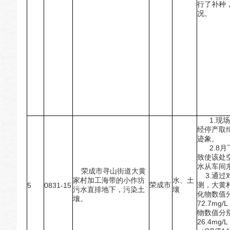
行了补种
况。
1.现场
经停产取
迹象。
2.8月
致使该处
水从车间
荣成市寻山街道大黄
3.通过
家村加工海带的小作坊
水、土
荣成市
测，大黄
5
0831-15
污水直排地下，污染土
壤
化物数值分别
壤。
72.7m
物数值分别为
26.4m