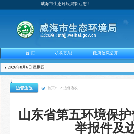
威海市生态环境局欢迎您！
首 页
机构职能
政府信息公开
2026年8月6日 星期四
边督边改
首页
>
...
>
边督边改
山东省第五环境保护
举报件及