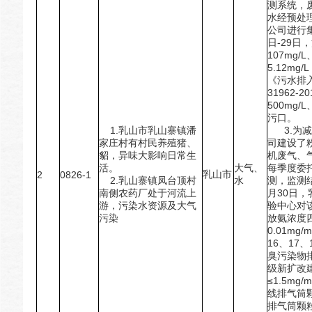
测系统，
水经预处
公司进行
日-29
107mg/L
5.12mg/
《污水排
31962
500mg
污口。
1.乳山市乳山寨镇潘
3.为减
家庄村有村民养殖猪、
司建设了
貂，异味大影响日常生
机废气、
活。
大气、
每季度委
乳山市
2
0826-1
2.乳山寨镇凤台顶村
水
测，监测
南侧农药厂处于河流上
月30日
游，污染水资源及大气
验中心对
污染
放氨浓度
0.01m
16、17
臭污染物排
级新扩改
≤1.5m
线排气筒颗
排气筒颗粒