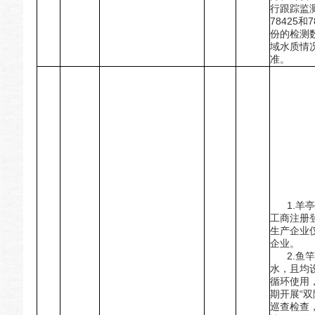
行跟踪监
78425和
份的检测
域水质情
准。
1.羊亭
工商注册
生产企业
企业。
2.鱼竿
水，且均
循环使用
期开展“
巡查检查