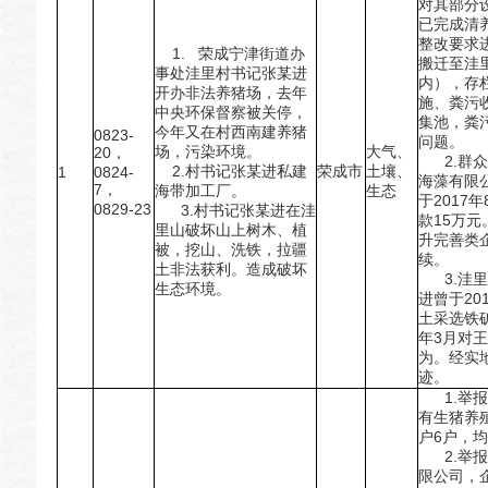
对其部分
已完成清
整改要求
1. 荣成宁津街道办
搬迁至洼
事处洼里村书记张某进
内），存
开办非法养猪场，去年
施、粪污
中央环保督察被关停，
集池，粪
今年又在村西南建养猪
0823-
问题。
场，污染环境。
大气、
20，
2.群众
2.村书记张某进私建
荣成市
土壤、
1
0824-
海藻有限
7，
海带加工厂。
生态
于2017
0829-23
3.村书记张某进在洼
款15万元
里山破坏山上树木、植
升完善类
被，挖山、洗铁，拉疆
续。
土非法获利。造成破坏
3.洼里
生态环境。
进曾于20
土采选铁
年3月对
为。经实
迹。
1.举报
有生猪养
户6户，
2.举报
限公司，