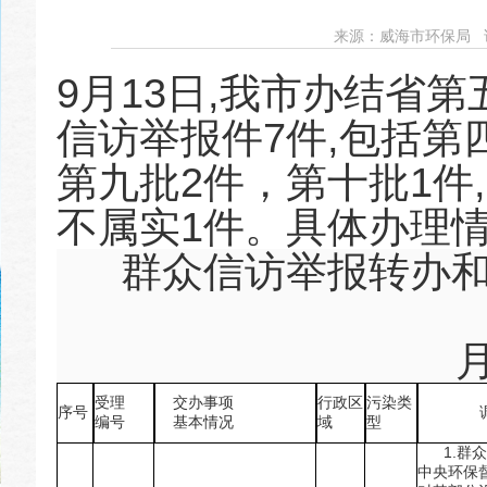
来源：
威海市环保局
访
9月13日,我市办结省
信访举报件7件,包括第四
第九批2件，第十批1件
不属实1件。具体办理
群众信访举报转办
( 2
月
受理
交办事项
行政区
污染类
序号
调查
编号
基本情况
域
型
1.群众
中央环保