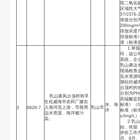
筒二氧化硫
区域性大
37/237
准值分别为3
200mg
排放浓度7
排放标准》（
准（标准值
1.举报
司，该公
系统，企
乳山康达
现场检查
实水资源
测站对威
台顶村的
分别为PH值
乳山寨凤台顶村韩孚
高锰酸盐指
生化威海市农药厂建在
水、海
标准》（GB
入海河流上游，导致周
乳山市
3
0828-7
洋
标准（标准值
边水资源、海洋被污
≤3mg/L
染。
2.乳山
始，依据
评价工作
月、8月