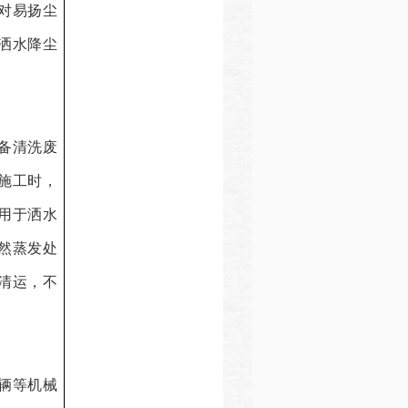
对易扬尘
洒水降尘
备清洗废
施工时，
用于洒水
然蒸发处
清运，不
辆等机械