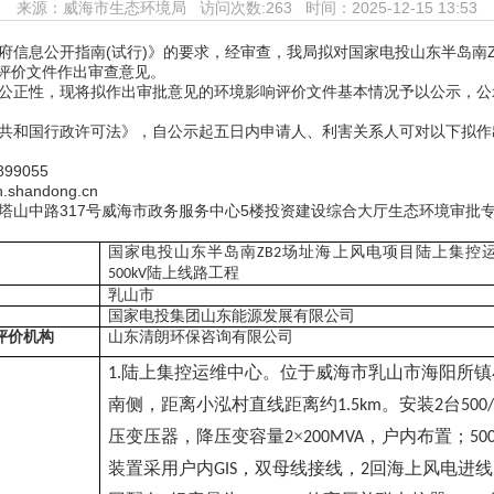
来源：
威海市生态环境局
访问次数:
263 时间：2025-12-15 13:53
府信息公开指南(试行)》的要求，经审查，我局拟对国家电投山东半岛南
响评价文件作出审查意见。
正性，现将拟作出审批意见的环境影响评价文件基本情况予以公示，公示期为2
共和国行政许可法》，自公示起五日内申请人、利害关系人可对以下拟作
99055
shandong.cn
塔山中路317号威海市政务服务中心5楼投资建设综合大厅生态环境审批专
国家电投山东半岛南
场址海上风电项目陆上集控
ZB2
陆上线路工程
500kV
乳山市
国家电投集团山东能源发展有限公司
评价机构
山东清朗环保咨询有限公司
陆上集控运维中心。位于威海市乳山市海阳所镇
1.
南侧，距离小泓村直线距离约
。安装
台
1.5km
2
500
压变压器，降压变容量
×
，户内布置；
2
200MVA
50
装置采用户内
，双母线接线，
回海上风电进线
GIS
2