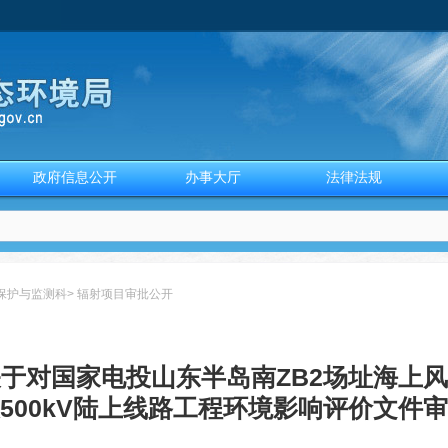
政府信息公开
办事大厅
法律法规
保护与监测科
>
辐射项目审批公开
于对国家电投山东半岛南ZB2场址海上
500kV陆上线路工程环境影响评价文件