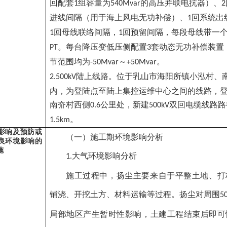
回配套
组容量为
的高压并联电抗器）、
1
540Mvar
2
进线间隔（用于海上风电无功补偿）、
回系统出
1
回母线联络间隔，
回预留间隔，每段母线带一
1
1
。每台降压变低压侧配置
套动态无功补偿装置
PT
3
节范围均为
～
。
-50Mvar
+50Mvar
陆上线路。位于乳山市海阳所镇小泓村、
2.500kV
内，为登陆点至陆上集控运维中心之间的线路，
南夼村西侧
公里处，新建
双回电缆线路路
0.6
500kV
。
1.5km
影响及预防或
（一）施工期环境影响分析
良环境影响的
施
大气环境影响分析
1.
施工过程中，扬尘主要来自于平整土地、打
铺浇、开挖土方、材料运输等过程。扬尘对周围
5
局部地区产生暂时性影响，土建工程结束后即可