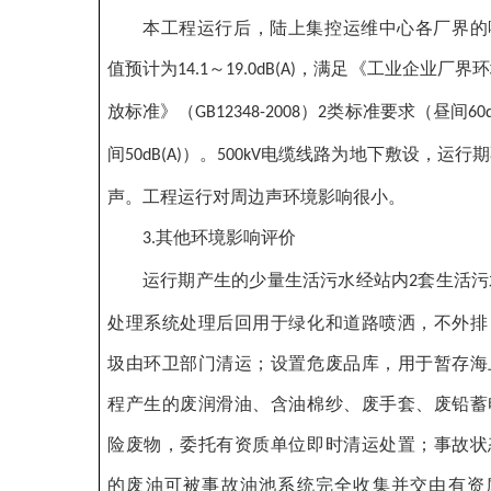
本工程运行后，陆上集控运维中心各厂界的
值预计为
～
，满足《工业企业厂界环
14.1
19.0dB(A)
放标准》（
）
类标准要求（昼间
GB12348-2008
2
60
间
）。
电缆线路为地下敷设，运行期
50dB(A)
500kV
声。工程运行对周边声环境影响很小。
其他环境影响评价
3.
运行期产生的少量生活污水经站内
套生活污
2
处理系统处理后回用于绿化和道路喷洒，不外排
圾由环卫部门清运；设置危废品库，用于暂存海
程产生的废润滑油、含油棉纱、废手套、废铅蓄
险废物，委托有资质单位即时清运处置；事故状
的废油可被事故油池系统完全收集并交由有资