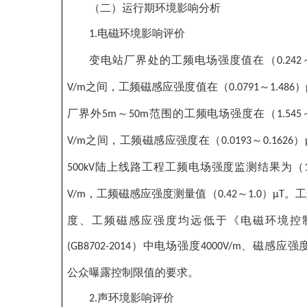
（二）运行期环境影响分析
电磁环境影响评价
1.
变电站厂界处的工频电场强度值在（
0.242
之间，工频磁感应强度值在（
～
）
V/m
0.0791
1.486
厂界外
～
范围的工频电场强度在（
5m
50m
1.545
之间，工频磁感应强度在（
～
）
V/m
0.0193
0.1626
陆上线路工程工频电场强度监测结果为（
500kV
，工频磁感应强度测量值（
～
）
。工
V/m
0.42
1.0
μT
度、工频磁感应强度均远低于《电磁环境控
）中电场强度
、磁感应强
(GB8702-2014
4000V/m
公众曝露控制限值的要求。
声环境影响评价
2.