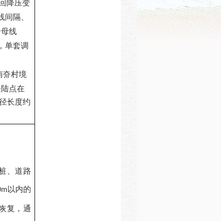
回降压变
线间隔、
个母线
，单套调
南夼村境
登陆点在
径长度约
桩、道路
以内的
0m
恢复，通