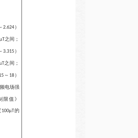
～
）
2.624
之间；
µT
～
）
3.315
之间；
µT
～
）
15
18
频电场强
制限值》
度
的
100
μT