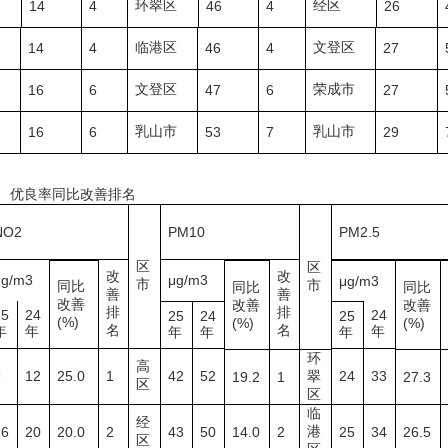
环翠区
经区
14
4
46
4
26
临港区
文登区
14
4
46
4
27
文登区
荣成市
16
6
47
6
27
乳山市
乳山市
16
6
53
7
29
物、优良率同比改善排名
NO2
PM10
PM2.5
区
区
改
改
μg/m3
μg/m3
μg/m3
市
市
同比
同比
同比
善
善
改善
改善
改善
排
排
25
24
24
25
24
25
(%)
(%)
(%)
名
名
年
年
年
年
年
年
环
高
9
12
25.0
1
42
52
翠
24
33
19.2
1
27.3
区
区
临
经
港
16
20
20.0
2
43
50
14.0
2
25
34
26.5
区