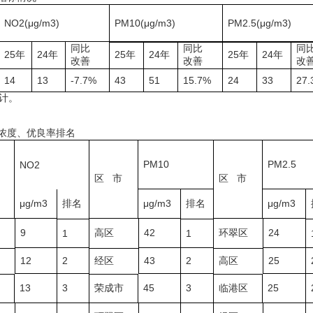
NO2(μg/m3)
PM10(μg/m3)
PM2.5(μg/m3)
同比
同比
同
25年
24年
25年
24年
25年
24年
改善
改善
改
14
13
-7.7%
43
51
15.7%
24
33
27.
计。
物浓度、优良率排名
PM10
PM2.5
NO2
区 市
区 市
μg/m3
排名
μg/m3
排名
μg/m3
9
高区
42
环翠区
24
1
1
12
2
经区
43
2
高区
25
13
3
荣成市
45
3
临港区
25