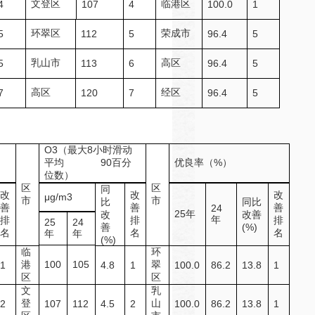
文登区
临港区
4
107
4
100.0
1
环翠区
荣成市
5
112
5
96.4
5
乳山市
高区
5
113
6
96.4
5
高区
经区
7
120
7
96.4
5
O3（最大8小时滑动
平均 90百分
优良率（%）
位数）
区
区
同
改
改
改
μg/m3
市
市
比
同比
善
善
善
24
25年
改
改善
年
排
排
排
25
24
善
(%)
名
名
名
年
年
(%)
临
环
港
100
105
翠
1
4.8
1
100.0
86.2
13.8
1
区
区
文
乳
登
山
2
107
112
4.5
2
100.0
86.2
13.8
1