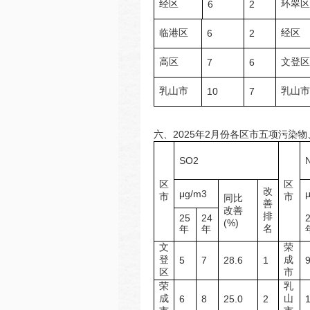
经区
环翠区
6
2
临港区
经区
6
2
高区
文登区
7
6
乳山市
乳山市
10
7
六、2025年2月份各区市五项污染
SO2
区
区
改
μg/m3
市
市
同比
善
改善
排
25
24
(%)
名
年
年
文
荣
登
成
5
7
28.6
1
区
市
荣
乳
成
山
6
8
25.0
2