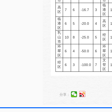
市
市
临
高
港
7
6
-16.7
3
区
区
临
高
港
6
5
-20.0
4
区
区
乳
经
山
10
8
-25.0
5
区
市
环
环
翠
翠
6
4
-50.0
6
区
区
文
经
登
6
3
-100.0
7
区
区
分享：