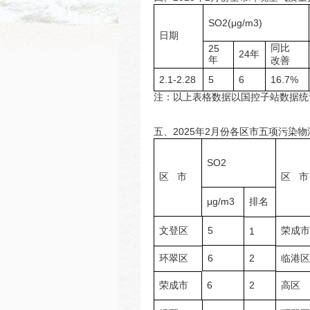
SO2(μg/m3)
日期
同比
25
24年
年
改善
2.1-2.28
5
6
16.7%
注：以上表格数据以国控子站数据统
五、2025年2月份各区市五项污染
SO2
区 市
区 市
μg/m3
排名
文登区
5
荣成市
1
环翠区
6
2
临港区
荣成市
6
2
高区