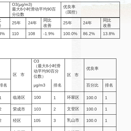
O3(μg/m3)
优良率
最大8小时滑动平均90百
（国控）
分位数
比
同比
同比
25年
24年
25年
24年
善
改善
改善
3%
110
108
-1.9%
100.0%
86.2%
13.8%
O3
（最大8小时滑
优良率
动平均90百分
区 市
区 市
位数）
排名
μg/m3
排名
百分比
排名
临港区
100
环翠区
1
1
100.0
1
文登区
2
荣成市
103
2
100.0
1
乳山市
2
经区
105
3
100.0
1