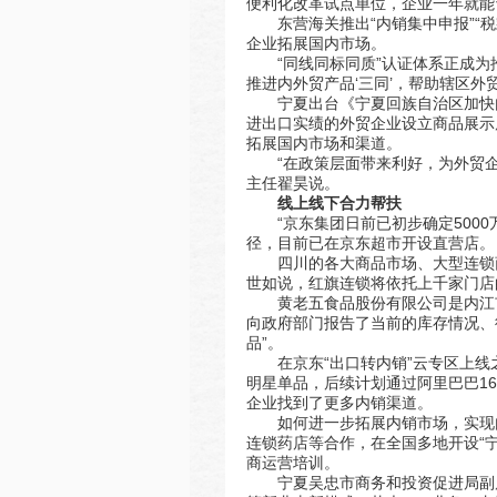
便利化改革试点单位，企业一年就能
东营海关推出“内销集中申报”“
企业拓展国内市场。
“同线同标同质”认证体系正成为
推进内外贸产品‘三同’，帮助辖区外
宁夏出台《宁夏回族自治区加快
进出口实绩的外贸企业设立商品展示
拓展国内市场和渠道。
“在政策层面带来利好，为外贸
主任翟昊说。
线上线下合力帮扶
“京东集团日前已初步确定50
径，目前已在京东超市开设直营店。
四川的各大商品市场、大型连锁
世如说，红旗连锁将依托上千家门店
黄老五食品股份有限公司是内江
向政府部门报告了当前的库存情况、
品”。
在京东“出口转内销”云专区上
明星单品，后续计划通过阿里巴巴1
企业找到了更多内销渠道。
如何进一步拓展内销市场，实现
连锁药店等合作，在全国多地开设“
商运营培训。
宁夏吴忠市商务和投资促进局副