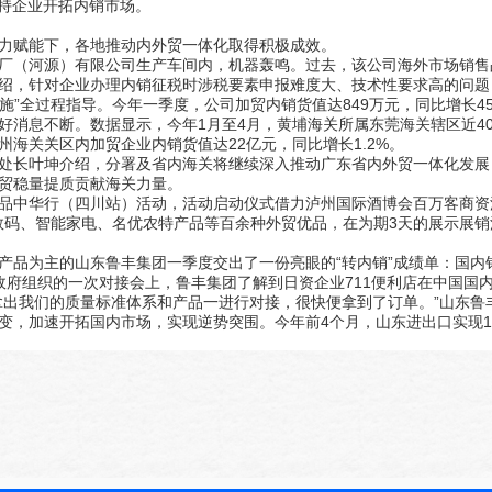
支持企业开拓内销市场。
力赋能下，各地推动内外贸一体化取得积极成效。
厂（河源）有限公司生产车间内，机器轰鸣。过去，该公司海外市场销售
绍，针对企业办理内销征税时涉税要素申报难度大、技术性要求高的问题
实施”全过程指导。今年一季度，公司加贸内销货值达849万元，同比增长4
好消息不断。数据显示，今年1月至4月，黄埔海关所属东莞海关辖区近4
州海关关区内加贸企业内销货值达22亿元，同比增长1.2%。
处长叶坤介绍，分署及省内海关将继续深入推动广东省内外贸一体化发展
贸稳量提质贡献海关力量。
品中华行（四川站）活动，活动启动仪式借力泸州国际酒博会百万客商资源
C数码、智能家电、名优农特产品等百余种外贸优品，在为期3天的展示展
产品为主的山东鲁丰集团一季度交出了一份亮眼的“转内销”成绩单：国内销
政府组织的一次对接会上，鲁丰集团了解到日资企业711便利店在中国国
拿出我们的质量标准体系和产品一进行对接，很快便拿到了订单。”山东鲁
，加速开拓国内市场，实现逆势突围。今年前4个月，山东进出口实现1.1