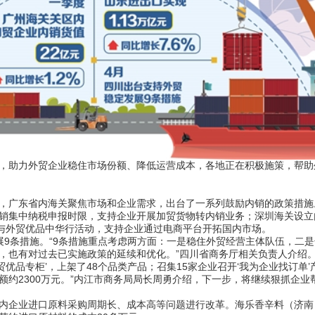
，助力外贸企业稳住市场份额、降低运营成本，各地正在积极施策，帮助
，广东省内海关聚焦市场和企业需求，出台了一系列鼓励内销的政策措施
销集中纳税申报时限，支持企业开展加贸货物转内销业务；深圳海关设立
参与外贸优品中华行活动，支持企业通过电商平台开拓国内市场。
展9条措施。“9条措施重点考虑两方面：一是稳住外贸经营主体队伍，二
，也有对过去已实施政策的延续和优化。”四川省商务厅相关负责人介绍
外贸优品专柜’，上架了48个品类产品；召集15家企业召开‘我为企业找订单
额约2300万元。”内江市商务局局长周勇介绍，下一步，将继续狠抓企业
内企业进口原料采购周期长、成本高等问题进行改革。海乐香辛料（济南