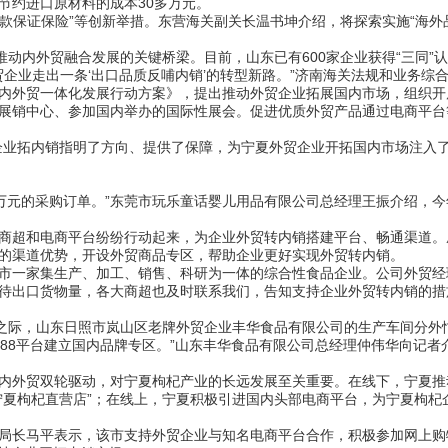
节约进口原材料的成本30多万元。
税款保证保险”等创新举措。东营海关副关长温书坤介绍，将探索实施“海外
推动内外贸融合发展的关键桥梁。目前，山东已有600家企业获得“三同”
贸企业走出一条‘出口品质反哺内销’的转型新路。”济南海关法规和业务综
内外贸一体化发展行动方案》，提出推动外贸企业拓展国内市场，组织开
展销中心、参加国内举办的国际性展会。促进优质外贸产品通过电商平台
企业拓内销指明了方向、提供了保障，为宁夏外贸企业开拓国内市场注入了
00万元的采购订单。”东莞市玩乐童话婴儿用品有限公司总经理王振介绍，
商超和电商平台纷纷行动起来，为企业外贸转内销搭建平台、畅通渠道。
的渠道优势，开设外贸商品专区，帮助企业更好实现外贸转内销。
市一家集生产、加工、销售、科研为一体的综合性食品企业。公司外贸经
待出口货物量，各大商超也及时联系我们，告知支持企业外贸转内销的措
线之际，山东日照市岚山区老牌外贸企业丰华食品有限公司的生产车间分外忙
688平台建立国内品牌专区。”山东丰华食品有限公司总经理仲伟华向记
内外贸双轮驱动，对宁夏枸杞产业的长远发展至关重要。在线下，宁夏推
宁夏枸杞直营店”；在线上，宁夏积极引进国内头部电商平台，为宁夏枸杞企
局长马平表示，该市支持外贸企业与知名电商平台合作，积极参加网上购