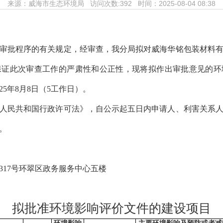
来源：
威海市生态环境局
访问次数:
392 时间：2025-08-04 08:38
审批程序的有关规定，经审查，我分局拟对
威海华铭包装材料
保证此次审查工作的严肃性和公正性，现将拟作出审批意见的环
25
年
8
月
8
日（
5
工作
日）
。
人民共和国行政许可法》，自公示起五日内申请人、利害关系
。
317
号环翠区政务服务中心五楼
拟批准环境影响评价文件的建设项目