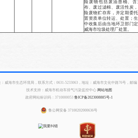
险废物包括
废油墨桶、含
布、废过滤棉、废活性炭
险废物贮存库，并定期委
置资质单位转运、处置；
中收集后由当地环卫部门
威海市垃圾处理厂处置。
：威海市生态环境局，联系方式：0631-5233063，地址：威海市文化中路76号，邮编：2
技术支持：威海市机动车排气污染监控中心
网站地图
政府网站标识码：3710000053
鲁ICP备2023008885号-1
鲁公网安备 37100202000636号