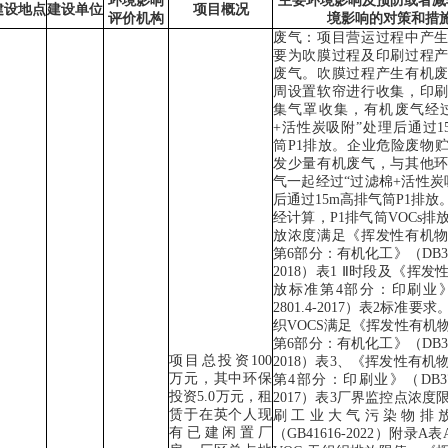
环境影响
主要环境影响及预防或者减
建设地点
建设单位
项目概况
评价机构
境影响的对策和措
废气：项目营运过程中产
要为吹膜过程及印刷过程
废气。吹膜过程产生有机
周设置软帘进行收集，印
集气罩收集，有机废气经
+
活性炭吸附
”
处理后通过
1
筒
P1
排放。
企业危险废物
发少量有机废气，与其他
气一起经过
“
过滤棉
+
活性炭
后通过
15m
高排气筒
P1
排放
经计算，
P1
排气筒
VOCs
排
放浓度满足《挥发性有机
第
6
部分：有机化工》（
DB3
2018
）表
1 Ⅱ
时段及《挥发
放标准第
4
部分：印刷业
2801.4-2017
）表
2
标准要求
织
VOCS
满足《挥发性有机
第
6
部分：有机化工》（
DB3
项目
总投资
100
2018
）表
3
、《挥发性有机
万元，其中环保
第
4
部分：印刷业》（
DB37
投资
5.0
万元，租
2017
）表
3
厂界监控点浓度
赁于在英个人现
刷工业大气污染物排
有已建闲置厂
（
GB41616-2022
）
附录
A
表