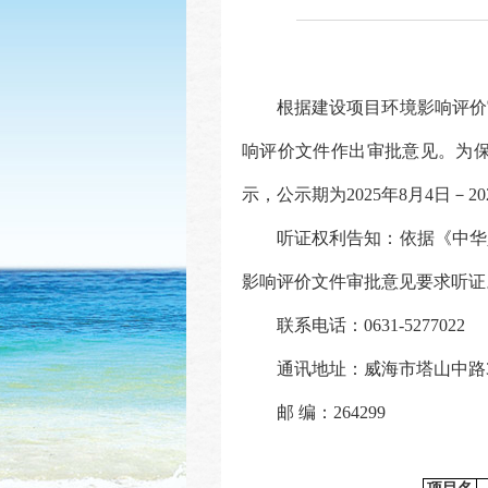
根据建设项目环境影响评价
响评价文件作出审批意见。为
示，公示期
为
20
25
年
8
月
4
日－
20
听证权利告知：依据《中华
影响评价文件审批意见要求听证
联系电话：
0631-5277022
通讯地址：威海市塔山中路
邮
编：
264299