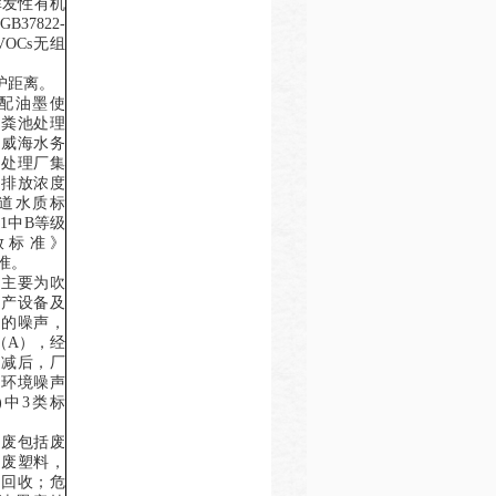
挥发性有机
GB37822-
VOCs
无组
护距离
。
配油墨使
化粪池处理
入威海水务
水处理厂集
物
排放浓度
道水质标
表
1
中
B
等级
放标准》
准。
源主要为
吹
生产设备及
生的噪声
，
（
A
），经
衰减后，
厂
界环境噪声
)
中
3
类标
固废包括废
的废塑料，
门回收；危