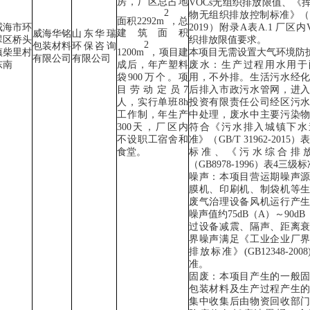
房，厂区总占地
VOCs
无组织排放限值
、
《
2
物无组织排放控制标准》（
面积
2292m
，总
威海市环
2019
）附录
A
表
A.1
厂区内
建筑面积
威海华铭
山东
华瑞
翠区桥头
织排放限值要求
。
2
包装材料
环保咨询
镇柴里村
本项目
无需设置大气环境防
1200m
，项目建
有限公司
有限公司
东南
废水：生产过程用水
用于
成后，年产塑料
用，
不外排。生活污水经
袋
900
万个。项
后排入市政污水管网，进
目劳动定员
7
投资有限责任公司经区污
人，实行单班
8h
中处理，废水
中主要污染
工作制，年生产
符合《污水排入城镇下水
300
天，厂区内
准》（
GB/T 31962-2015
）
不设职工宿舍和
标准、《污水综合
排
食堂。
（
GB8978-1996
）表
4
三级标
噪声：本项目营运期噪声
膜机、印刷机、制袋机等
废气治理设备风机运行产
噪声值约
75dB
（
A
）～
90dB
过设备减震、隔声、距离
界噪声满足
《工业企业厂
排放标准》
(GB12348-2008
准。
固废：
本项目产生的一般
包装材料及生产过程产生
集中收集后由物资回收部