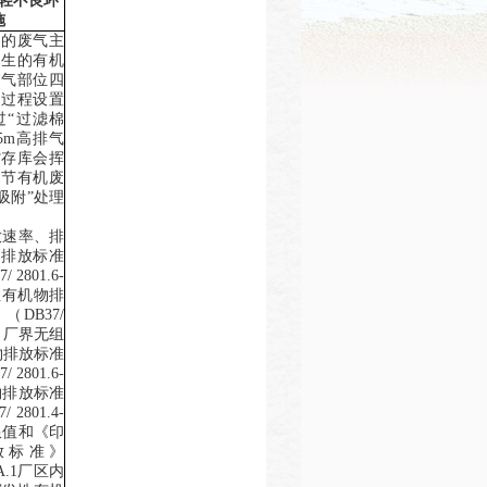
轻不良环
施
生的废气主
产生的有机
废气部位四
刷过程设置
过
“
过滤棉
5m
高排气
贮存库会挥
环节有机废
吸附
”
处理
。
放速率、排
物排放标准
7/ 2801.6-
性有机物排
》（
DB37/
。厂界无组
物排放标准
7/ 2801.6-
物排放标准
/ 2801.4-
限值和
《印
放标准》
A.1
厂区内