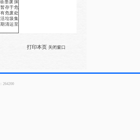
油墨废抹
，暂存于危
托有危废处
生活垃圾集
定期清运至
打印本页
关闭窗口
64200