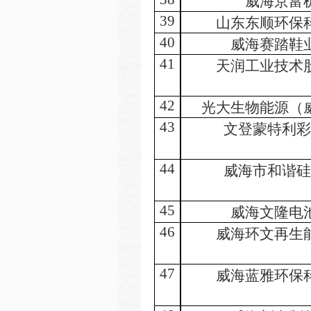
威海京富
39
山东东顺环保
40
威海赛踏鞋
41
天润工业技术
42
光大生物能源（
43
文登蒙特利彩
44
威海市和谐硅
45
威海文隆电
46
威海环文再生
47
威海蓝雅环保