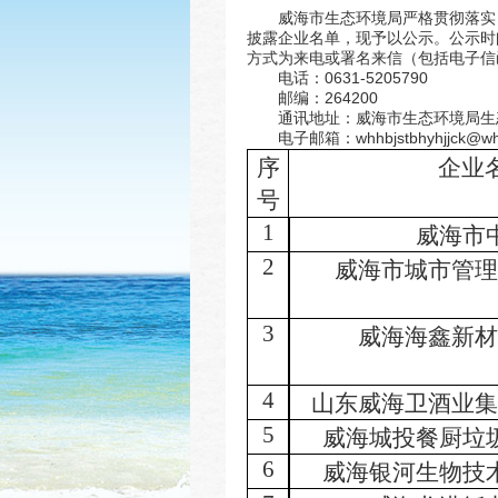
威海市生态环境局严格贯彻落实
披露企业名单，现予以公示。公示时间自
方式为来电或署名来信（包括电子信
电话：0631-5205790
邮编：264200
通讯地址：威海市生态环境局生
电子邮箱：whhbjstbhyhjjck@wh.
序
企业
号
1
威海市
2
威海市城市管理
3
威海海鑫新材
4
山东威海卫酒业集
5
威海城投餐厨垃
6
威海银河生物技