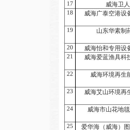
17
威海卫人
18
威海广泰空港设
19
山东华素制
20
威海怡和专用设
21
威海爱蓝渔具科
22
威海环境再生
23
威海艾山环境再
24
威海市山花地毯
25
爱华海（威海）图