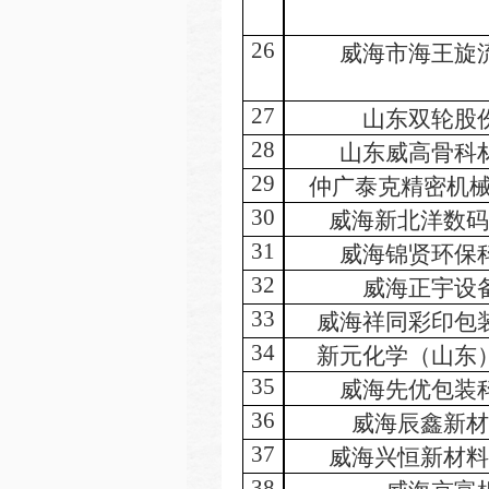
26
威海市海王旋
27
山东双轮股
28
山东威高骨科
29
仲广泰克精密机
30
威海新北洋数码
31
威海锦贤环保
32
威海正宇设
33
威海祥同彩印包
34
新元化学（山东
35
威海先优包装
36
威海辰鑫新材
37
威海兴恒新材料
38