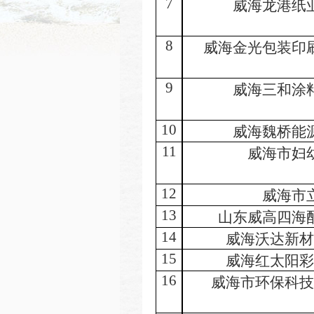
7
威海龙港纸
8
威海金光包装印
9
威海三和涂
10
威海魏桥能
11
威海市妇
12
威海市
13
山东威高四海
14
威海沃达新材
15
威海红太阳彩
16
威海市环保科技