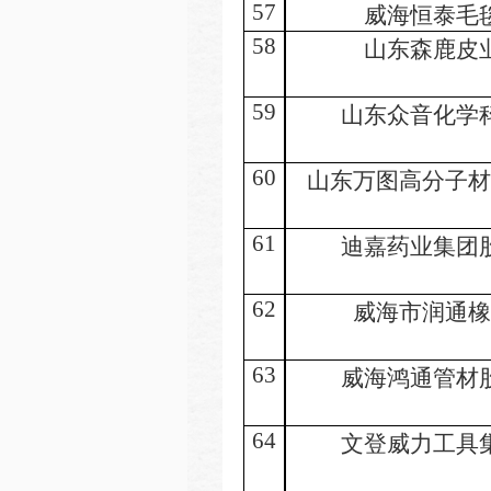
57
威海恒泰毛
58
山东森鹿皮
59
山东众音化学
60
山东万图高分子材
61
迪嘉药业集团
62
威海市润通橡
63
威海鸿通管材
64
文登威力工具