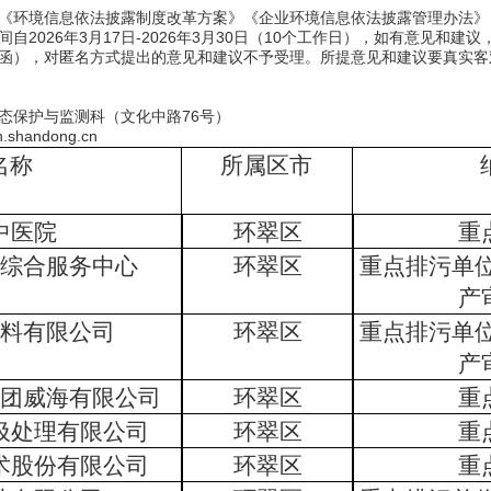
《环境信息依法披露制度改革方案》《企业环境信息依法披露管理办法》
2026年3月17日-2026年3月30日（10个工作日），如有意见和
函），对匿名方式提出的意见和建议不予受理。所提意见和建议要真实客
态保护与监测科（文化中路76号）
shandong.cn
名称
所属区市
中医院
环翠区
重
综合服务中心
环翠区
重点排污单
产
料有限公司
环翠区
重点排污单
产
团威海有限公司
环翠区
重
圾处理有限公司
环翠区
重
术股份有限公司
环翠区
重