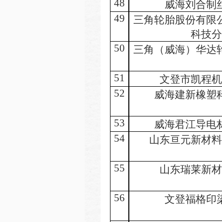
48
威海刘合制
49
三角轮胎股份有限
科技分
50
三角（威海）华达
51
文登市凯程机
52
威海建新橡塑
53
威海君江导电
54
山东亘元新材料
55
山东瑞莱新材
56
文登福格印