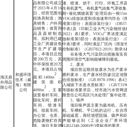
品有限公司
成立
漆、喷漆、烘干、打印、环氧工序
于
2015
年
4
月
16
生有机废气
。有机废气由集气罩收集
日，经营范围包
附
+
催化燃烧装置
”
处理后由一根
15
括渔具制造；渔
VOCs
排放浓度和排放速率均符合《
具销售；户外用
准第
5
部分：表面涂装行业》（
DB37/
品销售；体育用
中表
2
及《印刷工业大气污染物排放
品及器材制造
2022
）表
1
要求。
VOCs
厂界浓度满
等。
拟利用已建
放标准第
5
部分：表面涂装行业》（
工业厂房建设鱼
中表
3
要求，同时满足厂区内《挥发
竿生产扩建项
控制标准》（
GB37822-2019
）附录
A
目，本项目总投
在各项大气污染防治措施落实
资200万元，其
周围环境空气影响能够降到最低。
中环保投资20万
2
、废水
元。本项目占地
项目营运期
排放废水为生产废
2
和盛环境
磨杆废水，生产废水经防渗沉淀池
面积1400
m
，
威海沃鼎
技术（威
合排放标准》（
GB 8978-1996
）表
4
建筑面积
户外用品
海）有限
入城镇下水道水质标准》（
GB/T319
2
有限公司
公司
等级标准要求后，经市政污水管网
4090
m
，主要
限责任公司高区污水处理厂集中处理
设置卷杆车间、
3
、噪声
固化车间、磨杆
项目噪声源主要为裁布机、压
车间、喷漆车
机、车槽机、平口机的运行，
在合
间、组装车间、
基础减震，再经墙壁阻隔、吸声和
办公室、仓库、
声能够达到《工业企业厂界环
危险废物贮存库
(GB12348-2008)
中
3类标准的要求。
等。项目无新增