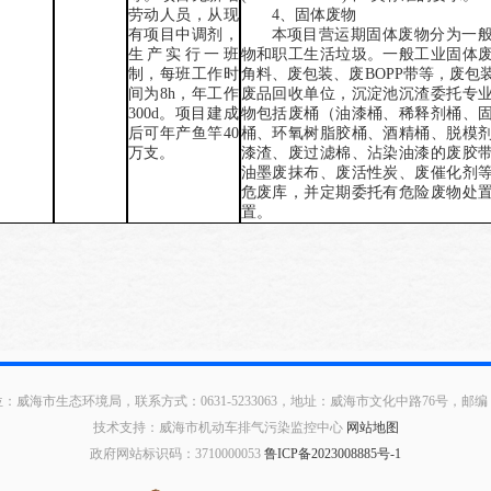
4
、固体废物
劳动人员，从现
本项目营运期固体废物分为一
有项目中调剂，
物
和职工生活垃圾。一般工业固体
生产实行一班
角料、废包装、废
BOPP
带等，
废包
制
，每班工作时
废品回收单位，沉淀池沉渣委托专
间为
8h
，年工作
物包括废桶（油漆桶、稀释剂桶、
300d
。项目建成
桶、环氧树脂胶桶、酒精桶、脱模
后可年产
鱼竿
40
漆渣、废过滤棉、沾染油漆的废胶
万支
。
油墨废抹布、废活性炭、废催化剂
危废库，并定期委托有危险废物处
置。
：威海市生态环境局，联系方式：0631-5233063，地址：威海市文化中路76号，邮编：2
技术支持：威海市机动车排气污染监控中心
网站地图
政府网站标识码：3710000053
鲁ICP备2023008885号-1