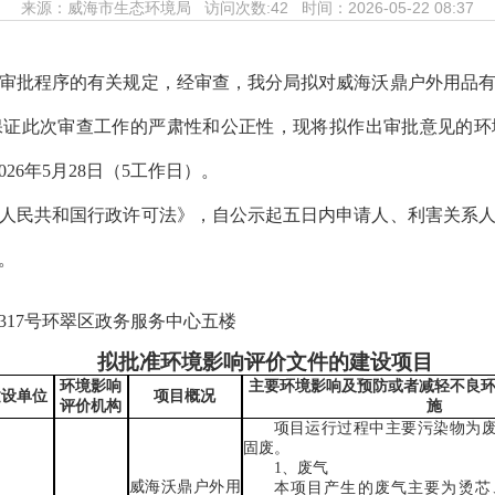
来源：
威海市生态环境局
访问次数:
42 时间：2026-05-22 08:37
审批程序的有关规定，经审查，我分局拟对威海沃鼎户外用品
保证此次审查工作的严肃性和公正性，现将拟作出审批意见的环
0
26年5月28日（
5
工作
日）。
人民共和国行政许可法》，自公示起五日内申请人、利害关系
。
317号环翠区政务服务中心五楼
拟批准环境影响评价文件的建设项目
环境影响
主要环境影响及预防或者减轻不良
建设单位
项目概况
评价机构
施
项目运行过程中主要污染物为
固废。
1
、废气
威海沃鼎户外用
本项目产生的废气主要为烫芯