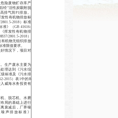
及危险废物贮存库产
后经
“
活性炭吸附
脱
m
高排气筒
P1
排放。
挥发性有机物排放标
2801.5-2018
）标准
标准》（
GB 41616-
足《挥发性有机物排
DB37/2801.5-2018
）
性有机物无组织排放
标准限值要求
。
良好情况下，项目对
水。生产废水主要为
预处理达到《污水综
三级标准及《污水排
62-2015
）表
1
中的
B
进入威海水务投资有
。
布机、脱芯机、水磨
理布局的基础上进行
距离衰减后，厂界噪
境噪声排放标准》