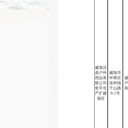
威海沃
鼎户外
威海市
用品有
环翠区
限公司
张村镇
鱼竿生
千山路
产扩建
8-1
号
项目