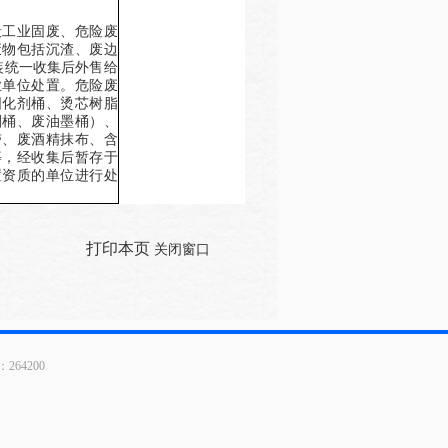
般工业固废、危险废
废物包括沉渣、废边
装统一收集后外售给
业单位处置。危险废
固化剂桶、烫芯树脂
剂桶、废油墨桶）、
带、废酒精抹布、含
等，经收集后暂存于
置资质的单位进行处
打印本页
关闭窗口
64200