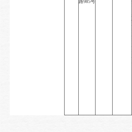
路
985
号