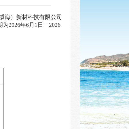
威海）新材科技有限公司
为202
6
年
6
月
1
日－202
6