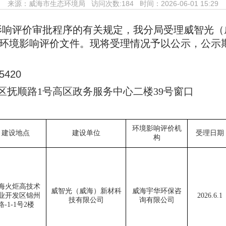
来源：
威海市生态环境局
访问次数:
184 时间：2026-06-01 15:29
影响评
价审批程序的有关规定，我分局受理威智光（
目环境影响评价文件。现将受理情况予以公
示，公示期
。
5420
区抚顺路1号高区政务服务中心二楼
39号
窗口
环境影响评价机
建设地点
建设单位
受理日期
构
海火炬高技术
威智光（威海）新材科
威海宇华环保咨
业开发区锦州
202
6.6.1
技有限公司
询有限公司
路
-1-1
号
2
楼