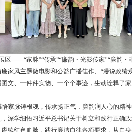
个展区——“家脉”“传承”“廉韵・光影传家”“廉韵
廉家风主题微电影和公益广播佳作、“漫说政绩
幅图文、一件件实物、一个个事迹，生动诠释了家
感悟家脉铸根魂，传承扬正气，廉韵润人心的精神
机，深学细悟习近平总书记关于树立和践行正确政
，赓续红色血脉，践行廉洁自律各项要求，从自身