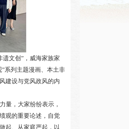
・非遗文创”，威海家族家
观”系列主题漫画、本土非
风建设与党风政风的内
力量，大家纷纷表示，
绩观的重要论述，自觉
做起、从家庭严起，以