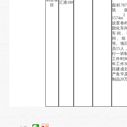
汇港
18#
目
面积787
筑
2
1574
m
设置卷
固化车
车间、
间、组
等。项
员15人
行一班
工作时
年工作
3
目建成
产鱼竿
制品
20