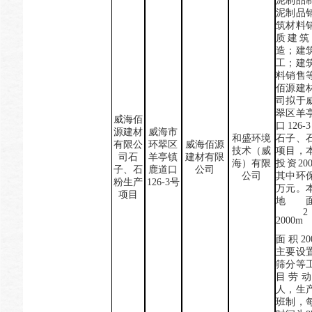
泥制品
泥制品
筑材料
质建筑
造；建
工；建
料销售
佰源建
司
拟于
翠区羊
威海佰
口
126-3
源建材
威海市
和盛环境
石子、
有限公
环翠区
威海佰源
技术（威
项目，
司石
羊亭镇
建材有限
海）有限
投资
2
子、石
鹿道口
公司
公司
其中环保
粉生产
126-3
号
万元。
项目
地
2
2000
m
面积20
主要设
筛分等
目劳动
人，生
班制
，