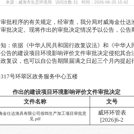
来源：
威海市生态环境局
访问次数:
31 时间：2026-06-25 15:42
价审批程序的有关规定，经审查，我分局对威海金仕达
出审批决定。现将作出的审批决定情况予以公告，公告
告知：依据《中华人民共和国行政复议法》和《中华人
为公告的建设项目环境影响评价文件审批决定侵犯其合
行政复议，也可以自公告期限届满之日起三个月内提起
路
317
号环翠区政务服务中心五楼
作出的建设项目环境影响评价文件审批决定
文件名称
文号
威环环管表
2威海金仕达渔具有限公司假饵生产加工项目审批意
见.pdf
[202
6
]
6
-
2