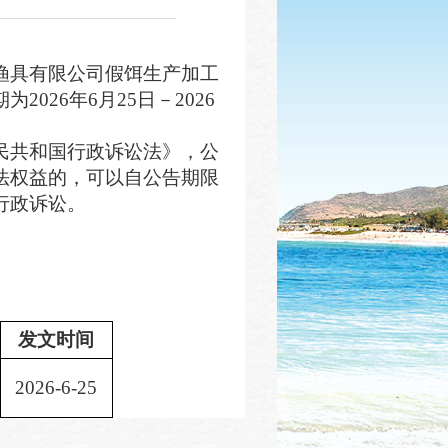
渔具有限公司假饵生产加工
期为
202
6
年
6
月
25
日－
202
6
民共和国行政诉讼法》，公
法权益的，可以自公告期限
行政诉讼。
发文时间
202
6
-
6
-
25