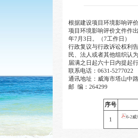
根据建设项目环境影响评
项目环境影响评价文件作
年
7
月
3
日。（
7
工作日）
行政复议与行政诉讼权利
民、法人或者其他组织认
届满之日起六十日内提起
联系电话：
0631-5277022
通讯地址：
威海市塔山中
邮
编：
2642
99
序号
6-
1