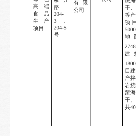
蔬海
有限
高端
路
干、
公司
食品
204-
等产
生产
3、
项
204-5
项目
50
号
地
274
建
180
目建
产拌
岩烧
蔬海
干、
共40