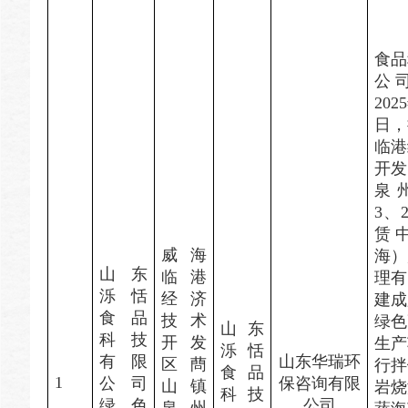
食品
公
202
日，
临港
开发
泉州
3、2
赁
威海
海）
山东
临港
理有
泺恬
经济
建成
食品
技术
绿色
山东
科技
开发
生产
泺恬
有限
山东华瑞环
区蔄
行拌
食品
1
公司
保咨询有限
山镇
岩烧
科技
绿色
公司
泉州