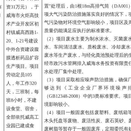
置”处理后，由
1
根
1
8
m
高排气筒（
DA001
资
31
万元），于
有
项大气污染防治措施落实良好的情况下，
威海市火炬高技
司
气污染物对环境空气影响较小，项目区及
术产业开发区初
质量仍能满足应执行的标准要求。
村镇威高西路
1-
（
2
）项目废水主要为
制水浓水、灭菌废
20
、
1-21
号建设
水、车间清洁废水、质检废水、冷却废水
中外合资建设腹
废水等生产废水，与经化粪池预处理后的
膜透析药品扩容
经市政污水管网排入威海水务投资有限责
生产项目。项目
水处理厂集中处理
。
劳动定员
105
（
3
）项目采取相应噪声防治措施，确保
人，年工作
320
够达到《工业企业厂界环境噪声
天，三班制，每
（
GB12348-2008
）中的
3
类标准要求。项
班
8
小时
，不建
境影响较小。
设食堂、宿舍，
（
4
）项目一般固废包括
废塑料、废纸箱
全部依托威高工
木头托盘等废物、废活性炭、废石英砂、
业园已建成食
废树脂
等
暂存于一般固废库，定期委托有