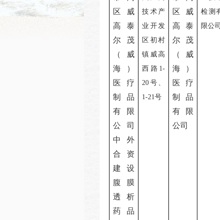
区
威
区
威
技术产
检测
高泰
高泰
业开发
限公
尔茂
尔茂
区初村
（威
（威
镇威高
海）
海）
西路
1-
医疗
医疗
20
号、
制品
制品
1-21
号
有限
有限
公司
公司
中外
合资
建设
腹膜
透析
药品