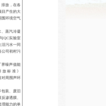
）排放
，在各
项目产生的大
周围环境空气
水、蒸汽冷凝
与
QC
实验室
生活污水一同
任公司初村污
厂界噪声值能
排放标准》
目对周围声环
等包装、废旧
废反渗透膜、
处理能力的单