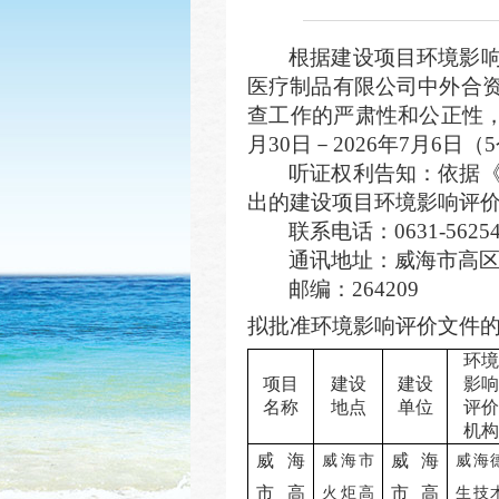
根据建设项目环境影
医疗制品有限公司中外合
查工作的严肃性和公正性，
月
30
日－202
6
年
7
月
6
日
（
听证权利告知：依据
出的建设项目环境影响评
联系电话：0631-56254
通讯地址：威海市高区
邮编：264209
拟批准环境影响评价文件
环境
项目
建设
建设
影响
名称
地点
单位
评价
机构
威海
威海
威海市
威海
市高
市高
火炬高
生技