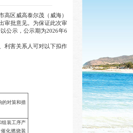
市高区
威高泰尔茂（威海）
出审批意见。为保证此次审
公示，公示期为202
6
年
6
、利害关系人可对以下拟作
响的对策和措
和组装工序产
附催化燃烧
装