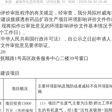
来源：
威海市生态环境局
访问次数:
70 时间：2026-06-30 10:45
响评价审批程序的有关规定，经审查，我分局拟对
威海
资建设腹膜透析药品扩容生产项目环境影响评价文件作
现将拟作出审批意见的环境影响评价文件基本情况予以
5个工作日
）
。
《中华人民共和国行政许可法》，自公示之日起申请人
价文件审批意见要求听证。
20
抚顺路1号高区政务服务中心二楼
39号
窗口
的建设项目
主要环境影响及预防或者减轻不良环境影
项目概况
施
（
1
）
项目产生废气
主要为注塑
/
挤出工序
项目投资
15000
德
生的有机废气
，经
1
套“活性炭吸附
+
脱
万元（含环保投
术