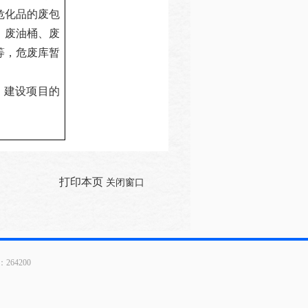
危化品的废包
、废油桶、废
等，危废库暂
，建设项目的
。
打印本页
关闭窗口
64200