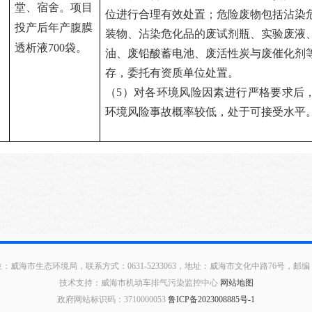
堂、宿舍
。项目
位进行合理有效处置；危险废物包括
沾染
投产后年产腹膜
装物、沾染危化品的废试剂瓶、实验废液
透析液
700
袋。
油、废铅酸蓄电池、废活性炭与废催化剂
存，委托有资质单位处置。
（
5
）对各环境风险因素进行严格要求后
环境风险事故概率较低，处于可接受水平
：威海市生态环境局，联系方式：0631-5233063，地址：威海市文化中路76号，邮编：2
技术支持：威海市机动车排气污染监控中心
网站地图
政府网站标识码：3710000053
鲁ICP备2023008885号-1