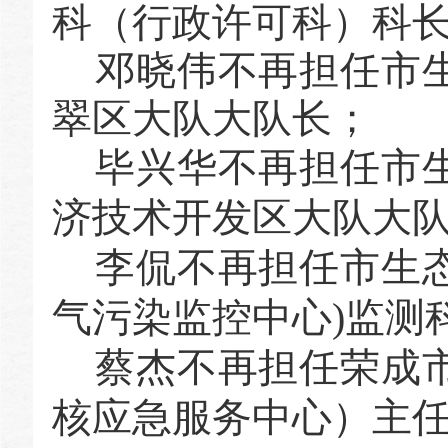
科（行政许可科）科
邓晓伟不再担任市
翠区大队大队长；
毕兴华不再担任市
济技术开发区大队大
李侃不再担任市生
气污染监控中心
)
监测
蔡杰不再担任荣成
核应急服务中心）主