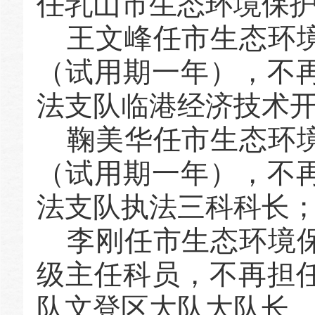
任乳山市生态环境保
王文峰任市生态环
（试用期一年），不
法支队临港经济技术
鞠美华任市生态环
（试用期一年），不
法支队执法三科科长
李刚任市生态环境
级主任科员，不再担
队文登区大队大队长