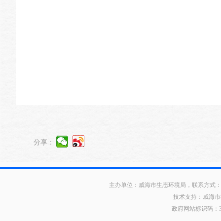
分享：
主办单位：威海市生态环境局，联系方式：0631
技术支持：威海市
政府网站标识码：371