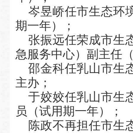
岑昱峤任市生态环
期一年）；
张振远任荣成市生
急服务中心）副主任
邵金科任乳山市生
主办；
于姣姣任乳山市生
员（试用期一年）；
陈政不再担任市生