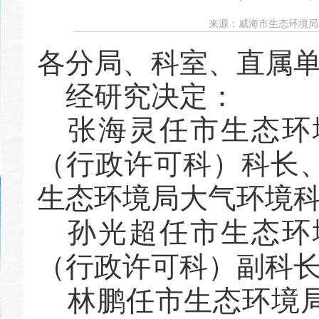
来源：
威海市生态环境局
各分局、科室、直属
经研究决定：
张海灵任市生态环
（行政许可科）科长
生态环境局大气环境
孙光超任市生态环
（行政许可科）副科
林鹏
任市生态环境