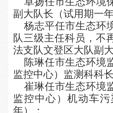
卓扬任市生态环境
副大队长（试用期一
杨志平任市生态环
队三级主任科员，不
法支队文登区大队副
陈琳任市生态环境
监控中心）监测科科
崔琳任市生态环境
监控中心）机动车污
年）；