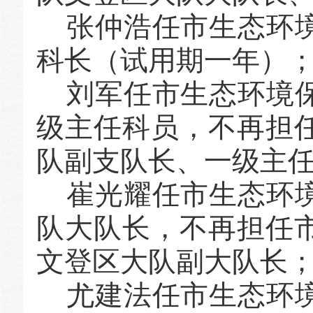
张仲浩任市生态环
科长（试用期一年）
刘军任市生态环境
级主任科员，不再担
队副支队长、一级主
崔光耀任市生态环
队大队长，不再担任
文登区大队副大队长
尤建法任市生态环