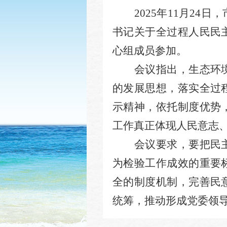
20
25
年
11
月
24
日，
书记关于全过程人民民
心组成员参加。
会议指出，生态环
的发
展思想，落实全过
示精神，
依托制度优势
工作真正体现人民意志
会议要求，
要把民
为检验工作成效的重要
全的制度机制
，
完善民
统筹，推动形成党委领