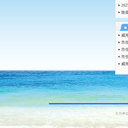
​2
致
威海
市
市
市
威
主办单位