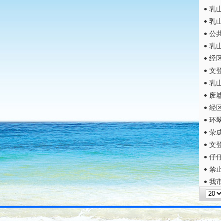
乳
乳
公
乳
经
文
乳
废
经
环
荣
文
仔
禁
我