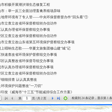
山市积极开展潮汐湖生态修复工程
山市：举一反三全面治理畜禽养殖场异味
共地带环境有了专人管——中央环保督察督办件“回头看”①
山市立查立改省环保督察组转办信访件
区认真办理省环保督察组交办事项
登区立查立改省环保督察组转办信访件
山市立查立改山东省第五环境保护督察组交办事项
墟上唱响生态歌——华夏文旅集团修山建“城”记
区快速查改省环境保护督察组交办事项
翠区认真整改省环保督导组交办事项
成市认真办理省环保督察组交办事项
登区立查立改省环保督察组转办信访件
仔细细排查 认认真真整改
止环境保护问题整改“一刀切”
市印发《威海市“十三五”节能减排综合工作方案》
检索到
24
条记录，显示第
1
条
第
页 / 共
2
页