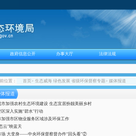
政府信息公开
办事大厅
法律法规
前位置：
首页
>
生态威海 绿色发展 省级环保督察专题
>
媒体报道
媒体报道
成市加强农村生态环境建设 生态宜居扮靓美丽乡村
登区深入实施“碧水”行动
市加强市区物业服务区域涉及环保工作
态云”映蓝天
市场 大变身——中央环保督察督办件“回头看”②