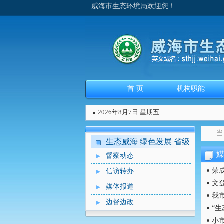
威海市生态环境局欢迎您！
首 页
机构职能
2026年8月7日 星期五
当
生态威海 绿色发展 省级
环保督察专题
督察动态
荣
信访转办
文
媒体报道
我
边督边改
“生
小